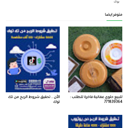
بوك
متوفر ايضاً
للبيع حلوى عمانية فاخرة للطلب :
الأن .. تحقيق شروط الربح من تك
771839364
توك