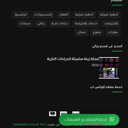
الأقسام
أجهزة منزلية
أجهزه منزلية
أطفال
إكسسوارات
الرئيسية
إلكترونيات
خدمات إلكترونية
دراجات نارية
رجالي
سيارات
عقارات
متنوع
نسائي
الجديد فى قسم رجالي
عجلة زينة مضيئة للدراجات النارية
7000
خدمة عملاء الواتس اب
خدمة العملاء و المبيعات
تصميم
SoraTemplates
| تم التطوير
من طرف
Sadahadhramowt Teck