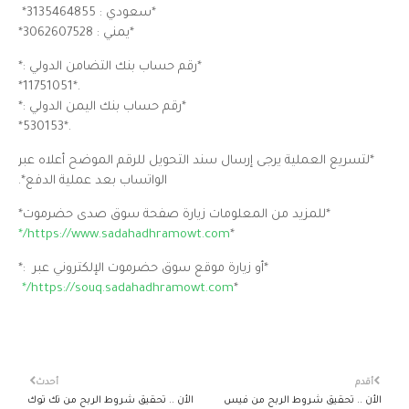
*سعودي :
3135464855*
*يمني : 3062607528*
*رقم حساب بنك التضامن الدولي :*
.*11751051*
*رقم حساب بنك اليمن الدولي :*
.*530153*
*لتسريع العملية يرجى إرسال سند التحويل للرقم الموضح أعلاه عبر
الواتساب بعد عملية الدفع*.
*للمزيد من المعلومات زيارة صفحة سوق صدى حضرموت*
https://www.sadahadhramowt.com/*
*
*أو زيارة موقع سوق حضرموت الإلكتروني عبر :*
https://souq.sadahadhramowt.com/*
*
أقدم
أحدث
الأن .. تحقيق شروط الربح من فيس
الأن .. تحقيق شروط الربح من تك توك