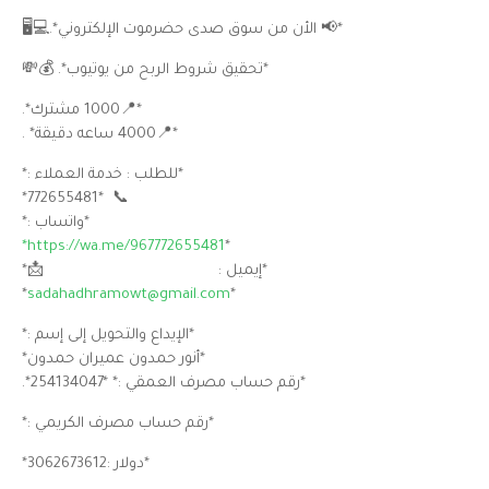
*📢 الأن من سوق صدى حضرموت الإلكتروني*.💻🖥️
*تحقيق شروط الربح من يوتيوب*. 💰💸
*📍1000 مشترك*.
*📍4000 ساعه دقيقة* .
*للطلب : خدمة العملاء :*
📞 *772655481*
*واتساب :*
https://wa.me/967772655481*
*
*إيميل : 📩*
*
sadahadhramowt@gmail.com
*
*الإيداع والتحويل إلى إسم :*
*أنور حمدون عميران حمدون*
*رقم حساب مصرف العمقي :* *254134047*.
*رقم حساب مصرف الكريمي :*
*دولار :3062673612*