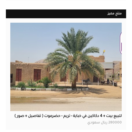
منتج مميز
عقارات
للبيع بيت + 4 دكاكين في خباية - تريم - حضرموت ( تفاصيل + صور )
280000 ريال سعودي