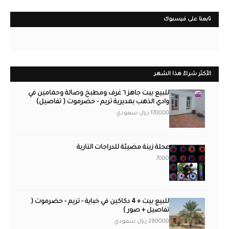
تابعنا على فيسبوك
الأكثر شراءً هذا الشهر
للبيع بيت جاهز ٦ غرف ومطبخ وصالة وحمامين في
وادي الذهب بمديرية تريم - حضرموت ( تفاصيل)
170000 ريال سعودي
عجلة زينة مضيئة للدراجات النارية
7000
للبيع بيت + 4 دكاكين في خباية - تريم - حضرموت (
تفاصيل + صور )
280000 ريال سعودي