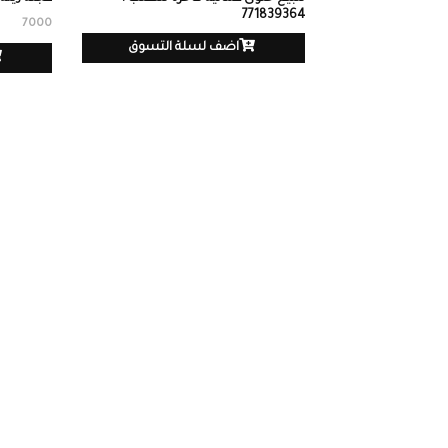
771839364
7000
اضف لسلة التسوق