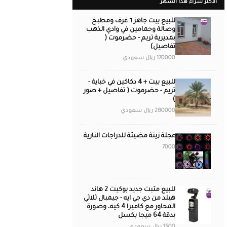
الأكثر شراءً هذا الشهر
للبيع بيت جاهز ٦ غرف ومطبخ
وصالة وحمامين في وادي الذهب
بمديرية تريم - حضرموت (
تفاصيل)
170000 ريال سعودي
للبيع بيت + 4 دكاكين في خباية -
تريم - حضرموت ( تفاصيل + صور
)
280000 ريال سعودي
عجلة زينة مضيئة للدراجات النارية
7000
للبيع مثبت جديد بوكيت 2 هاند
هيلد من دي جي ايه - جيمبال ثلاثي
المحاور مع كاميرا 4 كيه، وصورة
بدقة 64 ميجا بكسل