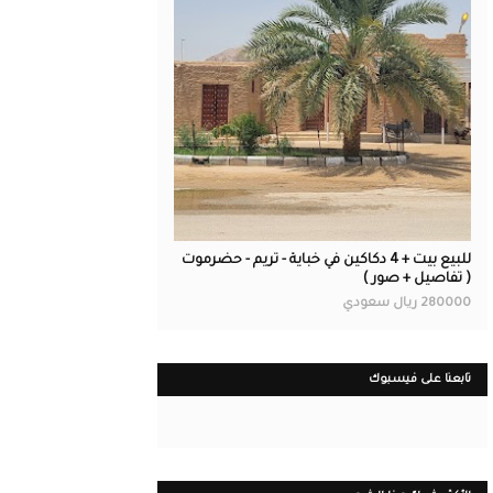
عقارات
للبيع بيت + 4 دكاكين في خباية - تريم - حضرموت
( تفاصيل + صور )
280000 ريال سعودي
تابعنا على فيسبوك