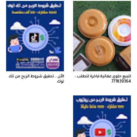
للبيع حلوى عمانية فاخرة للطلب :
الأن .. تحقيق شروط الربح من تك
771839364
توك