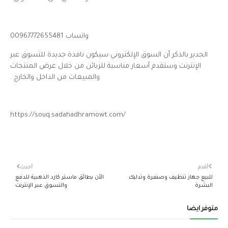
واتساب 00967772655481
الجدير بالذكر أن السوق الإلكتروني سيكون نافذة جديدة للتسوق عبر
الإنترنت وستقدم أسعار مناسبة للزبائن من خلال عرض المنتجات
والمبيعات من الداخل والخارج .
https://souq.sadahadhramowt.com/
أقدم
أحدث
للبيع جهاز تنظيف وصنفرة وتدليك
الأن بطائق ماستر كارد الذهبية للدفع
البشرة
والتسوق عبر الإنترنت
متوفر ايضاً