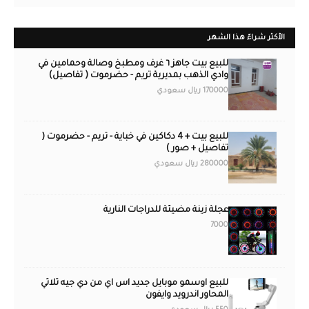
الأكثر شراءً هذا الشهر
للبيع بيت جاهز ٦ غرف ومطبخ وصالة وحمامين في
وادي الذهب بمديرية تريم - حضرموت ( تفاصيل)
170000 ريال سعودي
للبيع بيت + 4 دكاكين في خباية - تريم - حضرموت (
تفاصيل + صور )
280000 ريال سعودي
عجلة زينة مضيئة للدراجات النارية
7000
للبيع اوسمو موبايل جديد اس اي من دي جيه ثلاثي
المحاور اندرويد وايفون